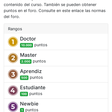
contenido del curso. También se pueden obtener
puntos en el foro. Consulte en este enlace las normas
del foro.
Rangos
Doctor
punto
s
10.000
Master
punto
s
2.000
Aprendiz
punto
s
500
Estudiante
punto
s
100
Newbie
punto
s
1