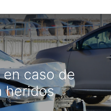
operacional
Accidentes-Incidentes
Certificados laborale
 en caso de
n heridos