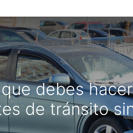
TES - PROVEEDORES
Tienda
Combustible
Cursos
Pre
 que debes hacer
es de tránsito si