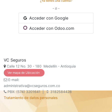
¿Ya tienes una cuenta?
- o -
Acceder con Google
Acceder con Odoo.com
VC Seguros
Calle 12 No. 30 - 180 Medellín - Antioquia
Ver mapa de Ubicación
E-mail:
administrativa@vcseguros.com.co
PBX: (574) 3201641 |
3182584428
Tratamiento de datos personales